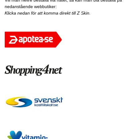
Vill man hellre beställa via nätet, så kan man bla beställa på
nedanstående webbutiker:
Klicka nedan för att komma direkt till Z Skin.